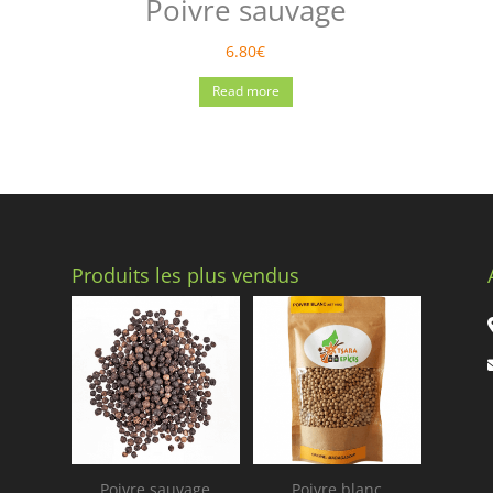
Poivre sauvage
6.80
€
Read more
Produits les plus vendus
Poivre sauvage
Poivre blanc