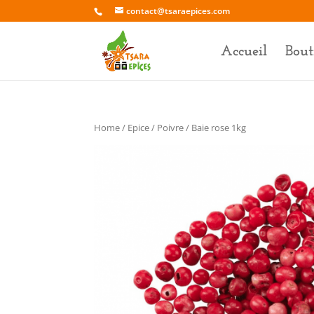
contact@tsaraepices.com
Accueil
Bout
Home
/
Epice
/
Poivre
/ Baie rose 1kg