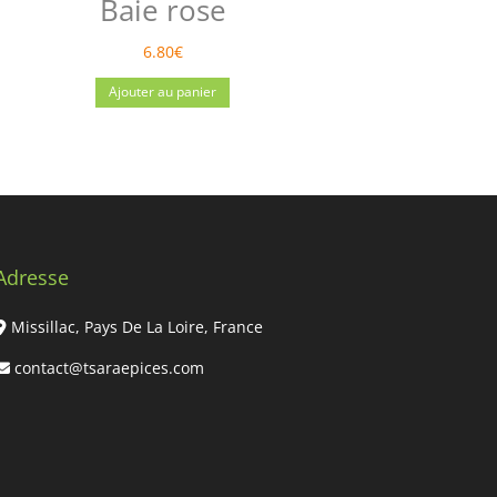
Baie rose
6.80
€
Ajouter au panier
Adresse
Missillac, Pays De La Loire, France
contact@tsaraepices.com