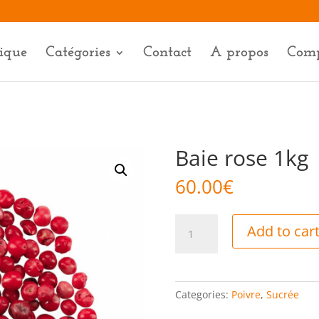
ique
Catégories
Contact
A propos
Com
Baie rose 1kg
60.00
€
Baie
Add to car
rose
1kg
quantity
Categories:
Poivre
,
Sucrée